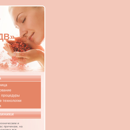
-ДВ»
А
ница
ование
 процедуры
е технологии
и
ЛИНИКИ
техническим и
ас причинам, на
утеряна вся