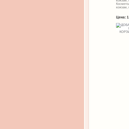
кожзам,
Космето
кожзам,
Цена:
1