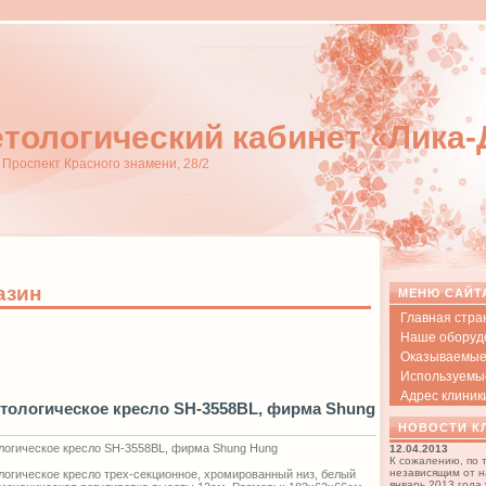
тологический кабинет «Лика
, Проспект Красного знамени, 28/2
азин
МЕНЮ САЙТ
Главная стра
Наше оборуд
Оказываемые
Используемы
Адрес клиник
тологическое кресло SH-3558BL, фирма Shung
НОВОСТИ К
логическое кресло SH-3558BL, фирма Shung Hung
12.04.2013
К сожалению, по 
независящим от н
логическое кресло трех-секционное, хромированный низ, белый
январь 2013 года 