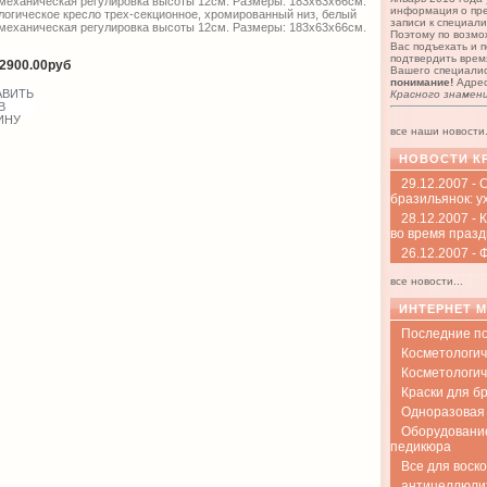
 механическая регулировка высоты 12см. Размеры: 183х63х66см.
информация о пр
логическое кресло трех-секционное, хромированный низ, белый
записи к специали
 механическая регулировка высоты 12см. Размеры: 183х63х66см.
Поэтому по возмо
Вас подъехать и 
подтвердить врем
2900.00руб
Вашего специали
понимание!
Адре
Красного знамени
все наши новости.
НОВОСТИ К
29.12.2007 -
бразильянок: у
28.12.2007 - 
во время празд
26.12.2007 -
все новости...
ИНТЕРНЕТ 
Последние п
Косметологич
Косметологич
Краски для б
Одноразовая 
Оборудовани
педикюра
Все для воск
антицеллюли