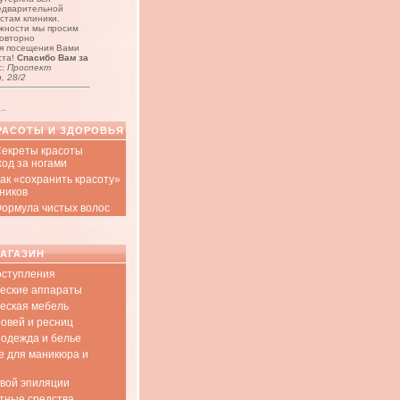
едварительной
стам клиники.
жности мы просим
повторно
я посещения Вами
ста!
Спасибо Вам за
с:
Проспект
, 28/2
..
РАСОТЫ И ЗДОРОВЬЯ
 Секреты красоты
ход за ногами
Как «сохранить красоту»
ников
 Формула чистых волос
МАГАЗИН
оступления
еские аппараты
еская мебель
ровей и ресниц
одежда и белье
е для маникюра и
овой эпиляции
тные средства