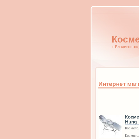
Косме
г. Владивосток
Интернет маг
Косме
Hung
Космето
Космето