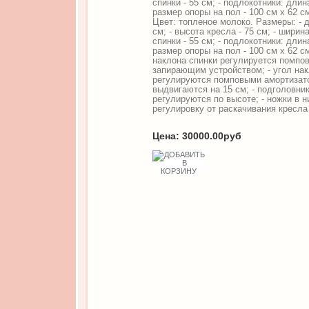
спинки - 55 см; - подлокотники: длина
размер опоры на пол - 100 см х 62 с
Цвет: топленое молоко. Размеры: - 
см; - высота кресла - 75 см; - ширин
спинки - 55 см; - подлокотники: длина
размер опоры на пол - 100 см х 62 см
наклона спинки регулируется помпо
запирающим устройством; - угол нак
регулируются помповыми амортизато
выдвигаются на 15 см; - подголовни
регулируются по высоте; - ножки в 
регулировку от раскачивания кресла
Цена:
30000.00руб