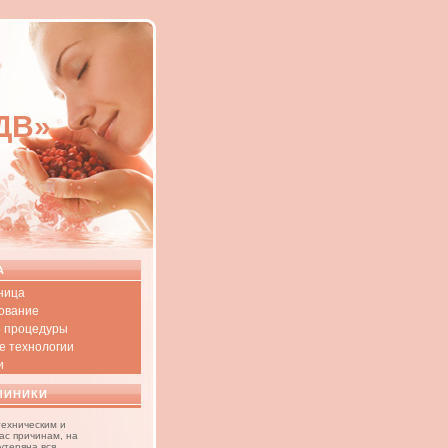
-ДВ»
А
ница
ование
 процедуры
е технологии
и
ЛИНИКИ
техническим и
ас причинам, на
утеряна вся