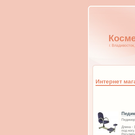
Косме
г. Владивосток
Интернет маг
Педик
Педикюрн
Длина - 
под ногу.
Регулиру