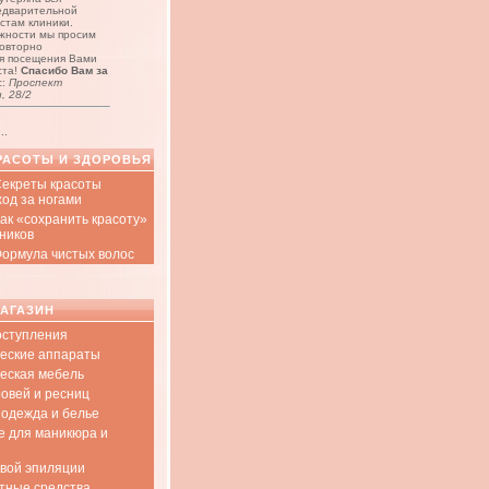
едварительной
стам клиники.
жности мы просим
повторно
я посещения Вами
ста!
Спасибо Вам за
с:
Проспект
, 28/2
..
РАСОТЫ И ЗДОРОВЬЯ
 Секреты красоты
ход за ногами
Как «сохранить красоту»
ников
 Формула чистых волос
МАГАЗИН
оступления
еские аппараты
еская мебель
ровей и ресниц
одежда и белье
е для маникюра и
овой эпиляции
тные средства