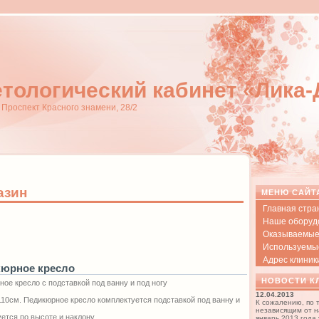
тологический кабинет «Лика
, Проспект Красного знамени, 28/2
азин
МЕНЮ САЙТ
Главная стра
Наше оборуд
Оказываемые
Используемы
Адрес клиник
юрное кресло
НОВОСТИ К
ое кресло с подставкой под ванну и под ногу
12.04.2013
110см. Педикюрное кресло комплектуется подставкой под ванну и
К сожалению, по 
независящим от н
ется по высоте и наклону.
январь 2013 года 