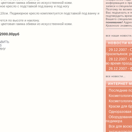
цветовая гамма обивки из искусственной кожи.
информация о пр
ое кресло с подставкой под ванну и под ногу
записи к специали
Поэтому по возмо
Вас подъехать и 
110см. Педикюрное кресло комплектуется подставкой под ванну и
подтвердить врем
Вашего специали
ется по высоте и наклону.
понимание!
Адре
цветовая гамма обивки из искусственной кожи.
Красного знамени
2000.00руб
все наши новости.
НОВОСТИ К
29.12.2007 -
бразильянок: у
28.12.2007 - 
во время празд
26.12.2007 -
все новости...
ИНТЕРНЕТ 
Последние п
Косметологич
Косметологич
Краски для б
Одноразовая 
Оборудовани
педикюра
Все для воск
антицеллюли